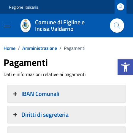
Vai ai contenuti
Vai al footer
Regione Toscana
Comune di Figline e
Incisa Valdarno
Home
/
Amministrazione
/
Pagamenti
Apri la b
Pagamenti
Dati e informazioni relative ai pagamenti
IBAN Comunali
Diritti di segreteria