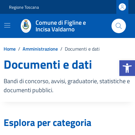
Vai ai contenuti
Vai al footer
Regione Toscana
Comune di Figline e
Incisa Valdarno
Home
/
Amministrazione
/
Documenti e dati
Documenti e dati
Apri la b
Bandi di concorso, avvisi, graduatorie, statistiche e
documenti pubblici.
Esplora per categoria