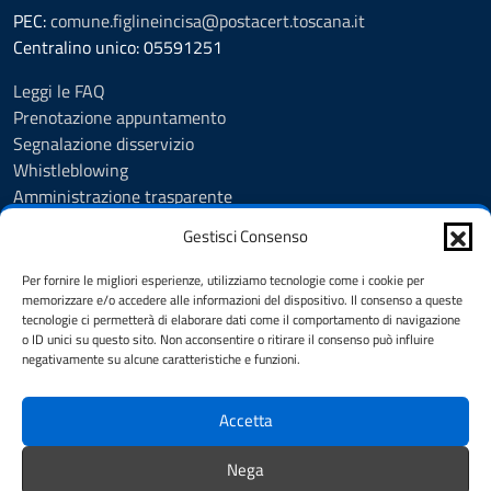
PEC:
comune.figlineincisa@postacert.toscana.it
Centralino unico: 05591251
Leggi le FAQ
Prenotazione appuntamento
Segnalazione disservizio
Whistleblowing
Amministrazione trasparente
Amministrazione trasparente fino al 29/10/2024
Gestisci Consenso
Nuovo Albo Pretorio
Albo Pretorio
Per fornire le migliori esperienze, utilizziamo tecnologie come i cookie per
Cookie Policy
memorizzare e/o accedere alle informazioni del dispositivo. Il consenso a queste
tecnologie ci permetterà di elaborare dati come il comportamento di navigazione
Informativa privacy
o ID unici su questo sito. Non acconsentire o ritirare il consenso può influire
Dichiarazione di accessibilità
negativamente su alcune caratteristiche e funzioni.
Note legali
Accetta
SEGUICI SU
Nega
Facebook
Instagram
YouTube