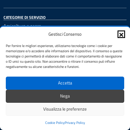
CATEGORIE DI SERVIZIO
Agricoltura e pesca
Ambiente
Gestisci Consenso
Anagrafe e stato civile
Per fornire le migliori esperienze, utilizziamo tecnologie come i cookie per
Autorizzazioni
memorizzare e/o accedere alle informazioni del dispositivo. Il consenso a queste
Catasto e urbanistica
tecnologie ci permetterà di elaborare dati come il comportamento di navigazione
Cultura e tempo libero
o ID unici su questo sito. Non acconsentire o ritirare il consenso può influire
negativamente su alcune caratteristiche e funzioni.
Educazione e formazione
Imprese e commercio
Mobilità e trasporti
Accetta
Salute, benessere e assistenza
Tributi, finanze e contravvenzioni
Nega
Turismo
Visualizza le preferenze
Vita lavorativa
Cookie Policy
Privacy Policy
NOVITÀ