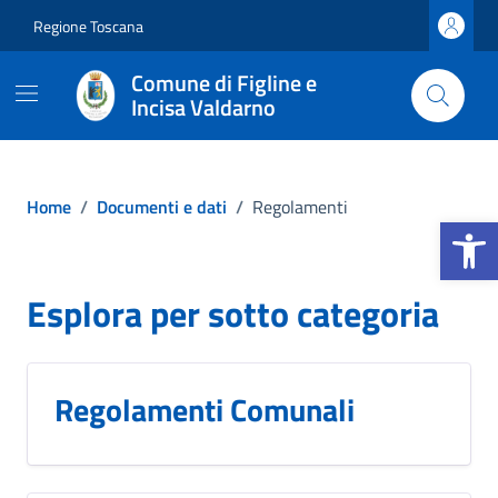
Vai ai contenuti
Vai al footer
Regione Toscana
Comune di Figline e
Incisa Valdarno
Home
/
Documenti e dati
/
Regolamenti
Apri la b
Esplora per sotto categoria
Regolamenti Comunali