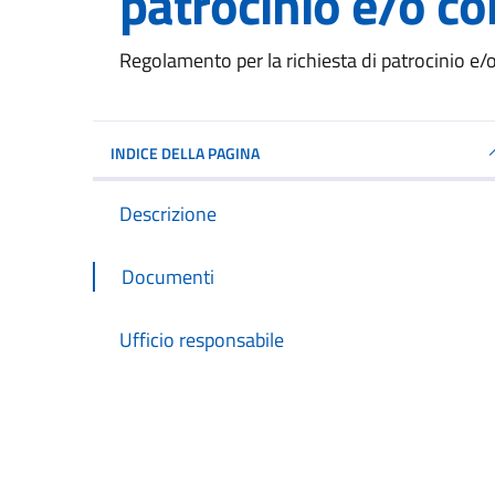
patrocinio e/o co
Dettagli del documento
Regolamento per la richiesta di patrocinio e/
INDICE DELLA PAGINA
Descrizione
Documenti
Ufficio responsabile