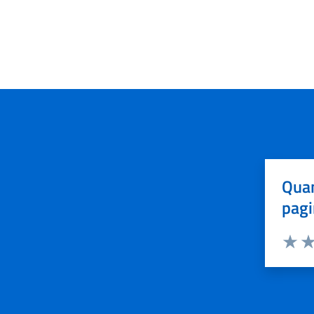
Quan
pagi
Valuta 
Val