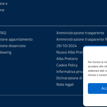
one e
one
 FAQ
Amministrazione trasparente
zione appuntamento
Amministrazione trasparente fi
ione disservizio
29/10/2024
blowing
Nuovo Albo Pretorio
Albo Pretorio
Per fornire le m
Cookie Policy
accedere alle in
elaborare dati 
Informativa privacy
ritirare il cons
Dichiarazione di accessibilità
Note legali
Acc