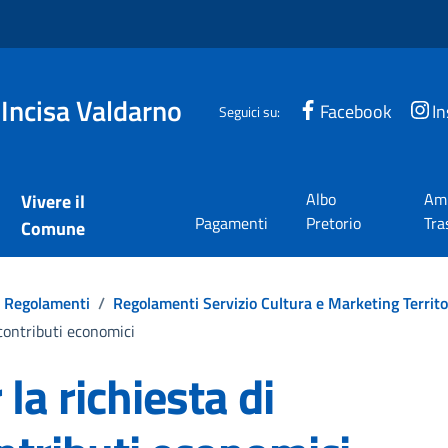
 Incisa Valdarno
Facebook
I
Seguici su:
Albo
Amm
Vivere il
Pagamenti
Pretorio
Tra
Comune
Regolamenti
/
Regolamenti Servizio Cultura e Marketing Territo
 contributi economici
a richiesta di