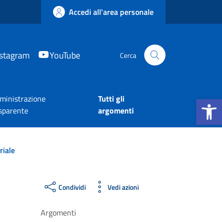
Accedi all'area personale
nstagram
YouTube
Cerca
Apri la b
inistrazione
Tutti gli
sparente
argomenti
riale
Condividi
Vedi azioni
Argomenti