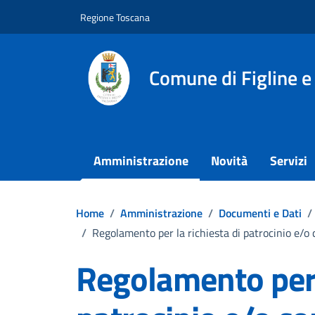
Vai ai contenuti
Vai al footer
Regione Toscana
Comune di Figline e
Amministrazione
Novità
Servizi
Home
/
Amministrazione
/
Documenti e Dati
/
/
Regolamento per la richiesta di patrocinio e/o
Regolamento per l