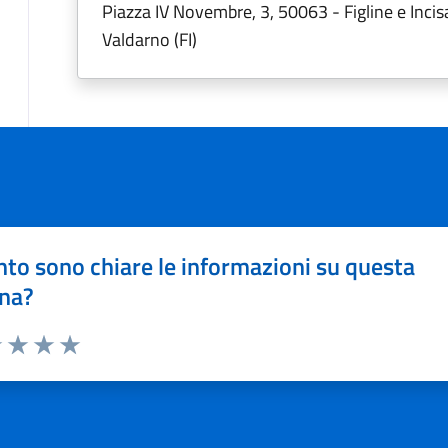
Piazza IV Novembre, 3, 50063 - Figline e Incis
Valdarno (FI)
to sono chiare le informazioni su questa
na?
1 stelle su 5
uta 2 stelle su 5
Valuta 3 stelle su 5
Valuta 4 stelle su 5
Valuta 5 stelle su 5