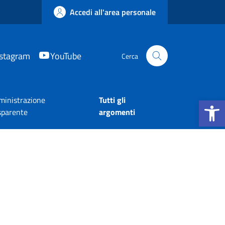
Accedi all'area personale
nstagram
YouTube
Cerca
Apri la b
inistrazione
Tutti gli
sparente
argomenti