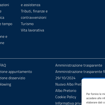
azioni
e assistenza
e
Tributi, finanze e
ica
contravvenzioni
 e tempo
Turismo
Vita lavorativa
one e
one
 FAQ
Amministrazione trasparente
zione appuntamento
Amministrazione trasparente fi
ione disservizio
29/10/2024
blowing
Nuovo Albo Pretorio
Albo Pretorio
Per fornire le m
Cookie Policy
accedere alle in
elaborare dati 
Informativa privacy