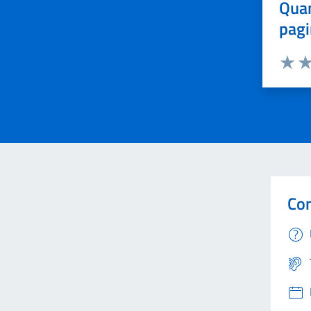
Quan
pagi
Valuta 
Val
Con