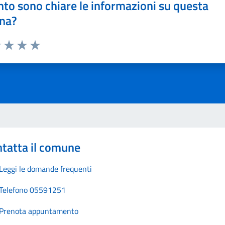
to sono chiare le informazioni su questa
na?
1 stelle su 5
uta 2 stelle su 5
Valuta 3 stelle su 5
Valuta 4 stelle su 5
Valuta 5 stelle su 5
tatta il comune
Leggi le domande frequenti
Telefono 05591251
Prenota appuntamento