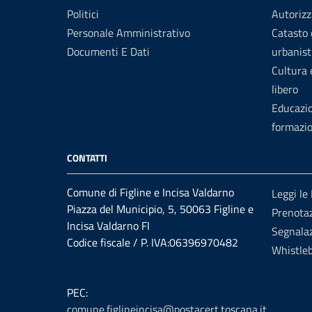
Politici
Autorizz
Personale Amministrativo
Catasto 
Documenti E Dati
urbanist
Cultura
libero
Educazi
formazi
CONTATTI
Comune di Figline e Incisa Valdarno
Leggi le
Piazza del Municipio, 5, 50063 Figline e
Prenota
Incisa Valdarno FI
Segnalaz
Codice fiscale / P. IVA:06396970482
Whistle
PEC:
comune.figlineincisa@postacert.toscana.it