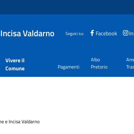
 Incisa Valdarno
Facebook
I
Seguici su:
Albo
Amm
Vivere il
Pagamenti
Pretorio
Tra
Comune
ne e Incisa Valdarno