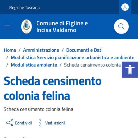
Vai ai contenuti
Vai al footer
Regione Toscana
Comune di Figline e
Incisa Valdarno
Home
/
Amministrazione
/
Documenti e Dati
/
Modulistica Servizio pianificazione urbanistica e ambiente
Apri la b
/
Modulistica ambiente
/
Scheda censimento colonia felina
Scheda censimento
colonia felina
Dettagli del documento
Scheda censimento colonia felina
Condividi
Vedi azioni