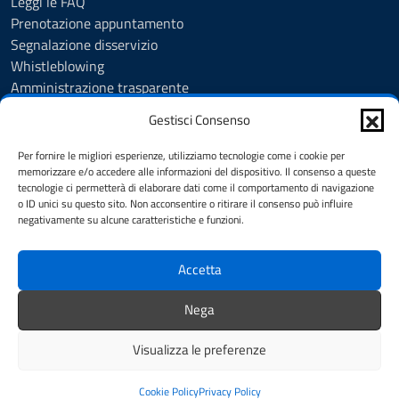
Leggi le FAQ
Prenotazione appuntamento
Segnalazione disservizio
Whistleblowing
Amministrazione trasparente
Amministrazione trasparente fino al 29/10/2024
Gestisci Consenso
Nuovo Albo Pretorio
Albo Pretorio
Per fornire le migliori esperienze, utilizziamo tecnologie come i cookie per
Cookie Policy
memorizzare e/o accedere alle informazioni del dispositivo. Il consenso a queste
tecnologie ci permetterà di elaborare dati come il comportamento di navigazione
Informativa privacy
o ID unici su questo sito. Non acconsentire o ritirare il consenso può influire
Dichiarazione di accessibilità
negativamente su alcune caratteristiche e funzioni.
Note legali
Accetta
SEGUICI SU
Nega
Facebook
Instagram
YouTube
Visualizza le preferenze
Mappa del sito
Credits
Cookie Policy
Privacy Policy