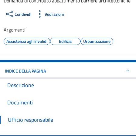
Dettagli del documento
Domanda di contributo abbattimento barriere architettoniche
Condividi
Vedi azioni
Argomenti
Assistenza agli invalidi
Edilizia
Urbanizzazione
INDICE DELLA PAGINA
Descrizione
Documenti
Ufficio responsabile