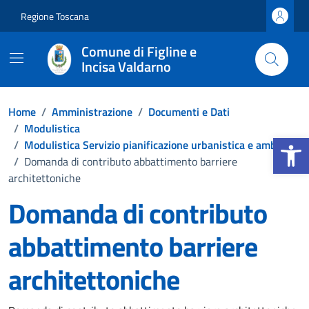
Vai ai contenuti
Vai al footer
Regione Toscana
Comune di Figline e
Incisa Valdarno
Home
/
Amministrazione
/
Documenti e Dati
/
Modulistica
Apri la b
/
Modulistica Servizio pianificazione urbanistica e ambiente
/
Domanda di contributo abbattimento barriere
architettoniche
Domanda di contributo
abbattimento barriere
architettoniche