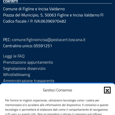
CONTATTI
Comune di Figline e Incisa Valdarno
Piazza del Municipio, 5, 50063 Figline e Incisa Valdarno FI
Codice fiscale / P. IVA:06396970482
PEC:
comune.figlineincisa@postacert.toscana.it
Centralino unico: 05591251
Leggi le FAQ
Prenotazione appuntamento
Segnalazione disservizio
Whistleblowing
Amministrazione trasparente
Amministrazione trasparente fino al 29/10/2024
Gestisci Consenso
Nuovo Albo Pretorio
Albo Pretorio
Per fornire le migliori esperienze, utilizziamo tecnologie come i cookie per
Cookie Policy
memorizzare e/o accedere alle informazioni del dispositivo. Il consenso a queste
tecnologie ci permetterà di elaborare dati come il comportamento di navigazione
Informativa privacy
o ID unici su questo sito. Non acconsentire o ritirare il consenso può influire