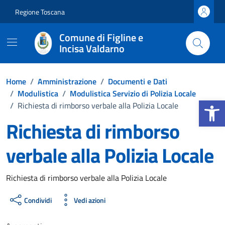
Vai ai contenuti
Vai al footer
Regione Toscana
Comune di Figline e
Incisa Valdarno
Home
/
Amministrazione
/
Documenti e Dati
/
Modulistica
/
Modulistica Servizio di Polizia Locale
Apri la b
/
Richiesta di rimborso verbale alla Polizia Locale
Richiesta di rimborso
verbale alla Polizia Locale
Dettagli del documento
Richiesta di rimborso verbale alla Polizia Locale
Condividi
Vedi azioni