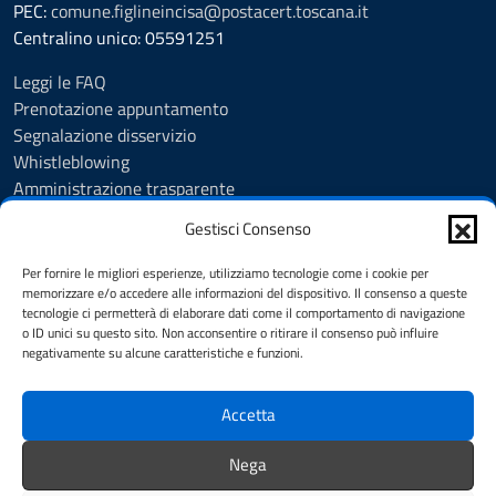
PEC:
comune.figlineincisa@postacert.toscana.it
Centralino unico: 05591251
Leggi le FAQ
Prenotazione appuntamento
Segnalazione disservizio
Whistleblowing
Amministrazione trasparente
Amministrazione trasparente fino al 29/10/2024
Gestisci Consenso
Nuovo Albo Pretorio
Albo Pretorio
Per fornire le migliori esperienze, utilizziamo tecnologie come i cookie per
Cookie Policy
memorizzare e/o accedere alle informazioni del dispositivo. Il consenso a queste
tecnologie ci permetterà di elaborare dati come il comportamento di navigazione
Informativa privacy
o ID unici su questo sito. Non acconsentire o ritirare il consenso può influire
Dichiarazione di accessibilità
negativamente su alcune caratteristiche e funzioni.
Note legali
Accetta
SEGUICI SU
Nega
Facebook
Instagram
YouTube