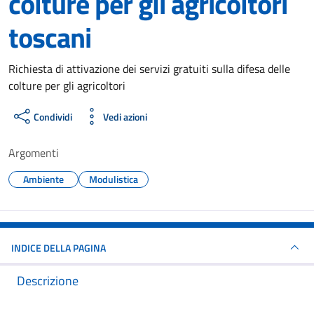
colture per gli agricoltori
toscani
Dettagli del documento
Richiesta di attivazione dei servizi gratuiti sulla difesa delle
colture per gli agricoltori
Condividi
Vedi azioni
Argomenti
Ambiente
Modulistica
INDICE DELLA PAGINA
Descrizione