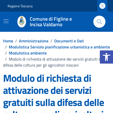
Vai ai contenuti
Vai al footer
Regione Toscana
Comune di Figline e
Incisa Valdarno
Home
/
Amministrazione
/
Documenti e Dati
/
Modulistica Servizio pianificazione urbanistica e ambiente
Apri la b
/
Modulistica ambiente
/
Modulo di richiesta di attivazione dei servizi gratuiti sulla
difesa delle colture per gli agricoltori toscani
Modulo di richiesta di
attivazione dei servizi
gratuiti sulla difesa delle