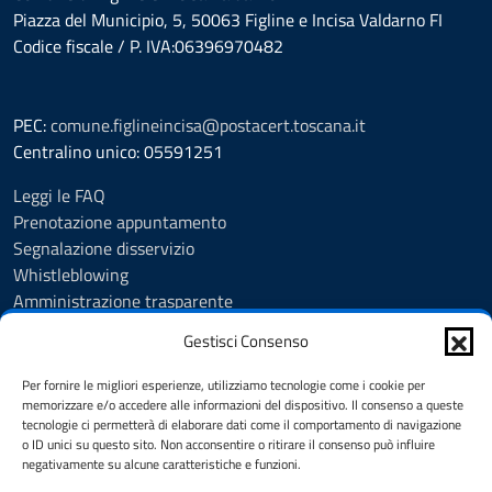
Piazza del Municipio, 5, 50063 Figline e Incisa Valdarno FI
Codice fiscale / P. IVA:06396970482
PEC:
comune.figlineincisa@postacert.toscana.it
Centralino unico: 05591251
Leggi le FAQ
Prenotazione appuntamento
Segnalazione disservizio
Whistleblowing
Amministrazione trasparente
Amministrazione trasparente fino al 29/10/2024
Gestisci Consenso
Nuovo Albo Pretorio
Albo Pretorio
Per fornire le migliori esperienze, utilizziamo tecnologie come i cookie per
Cookie Policy
memorizzare e/o accedere alle informazioni del dispositivo. Il consenso a queste
tecnologie ci permetterà di elaborare dati come il comportamento di navigazione
Informativa privacy
o ID unici su questo sito. Non acconsentire o ritirare il consenso può influire
Dichiarazione di accessibilità
negativamente su alcune caratteristiche e funzioni.
Note legali