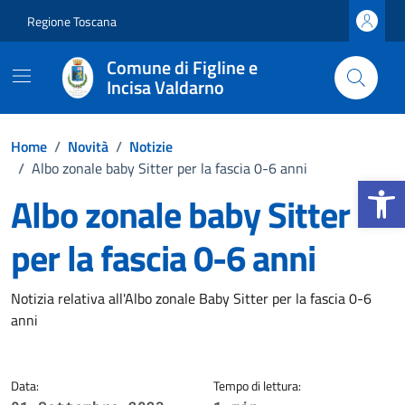
Vai ai contenuti
Vai al footer
Regione Toscana
Comune di Figline e
Incisa Valdarno
Home
/
Novità
/
Notizie
/
Albo zonale baby Sitter per la fascia 0-6 anni
Apri la b
Albo zonale baby Sitter
per la fascia 0-6 anni
Dettagli della notizia
Notizia relativa all'Albo zonale Baby Sitter per la fascia 0-6
anni
Data:
Tempo di lettura: