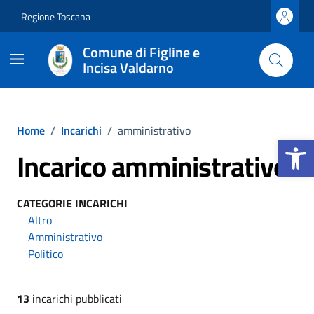
Vai ai contenuti
Vai al footer
Regione Toscana
Comune di Figline e
Incisa Valdarno
Home
/
Incarichi
/
amministrativo
Apri la b
Incarico amministrativo
CATEGORIE INCARICHI
Altro
Amministrativo
Politico
13
incarichi pubblicati