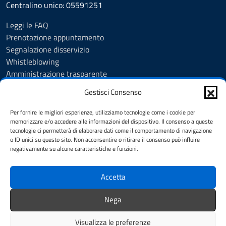
Centralino unico: 05591251
Leggi le FAQ
Prenotazione appuntamento
Segnalazione disservizio
Whistleblowing
Amministrazione trasparente
Amministrazione trasparente fino al 29/10/2024
Gestisci Consenso
Nuovo Albo Pretorio
Albo Pretorio
Per fornire le migliori esperienze, utilizziamo tecnologie come i cookie per
Cookie Policy
memorizzare e/o accedere alle informazioni del dispositivo. Il consenso a queste
tecnologie ci permetterà di elaborare dati come il comportamento di navigazione
Informativa privacy
o ID unici su questo sito. Non acconsentire o ritirare il consenso può influire
Dichiarazione di accessibilità
negativamente su alcune caratteristiche e funzioni.
Note legali
Accetta
SEGUICI SU
Nega
Facebook
Instagram
YouTube
Visualizza le preferenze