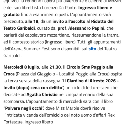
equivoci la rendono l’opera più divertente e celebre di Mozart
e del suo librettista Lorenzo Da Ponte.
Ingresso libero e
gratuito
fino a esaurimento posti. L'appuntamento sarà
preceduto,
alle 18
, da un
invito all'ascolto
al
Ridotto del
Teatro Garibaldi
, curato dal
prof
.
Alessandro Papini,
che
parlerà del capolavoro mozartiano, riassumendone la trama,
ed il contesto storico (ingresso libero). Tutti gli appuntamenti
dell’Arena Summer Fest sono disponibili sul
sito
del Teatro
Garibaldi.
Mercoledì 8 luglio
, alle
21,30
, il
Circolo Sms Poggio alla
Croce
(Piazza del Giaggiolo - Località Poggio alla Croce) ospita
la terza serata della rassegna “
Il Giardino di Alceste 2026 -
Invito (dopo) cena con delitto
”, un ciclo di letture sceniche
dedicate ad
Agatha Christie
nel cinquantenario della sua
scomparsa. L’appuntamento di mercoledì sarà con il libro
“
Polvere negli occhi
”, dove Miss Marple dovrà risolve
l’intricata vicenda dell’omicidio del noto uomo d’affari Rex
Fortescue. Ingresso libero