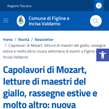
Vai ai contenuti
Vai al footer
Regione Toscana
Comune di Figline e
Incisa Valdarno
Home
/
Novità
/
Newsletter
/
Capolavori di Mozart, letture di maestri del giallo, rassegne
Apri la b
estive e molto altro: nuova settimana di eventi a Figline e
Incisa Valdarno
Capolavori di Mozart,
letture di maestri del
giallo, rassegne estive e
molto altro: nuova