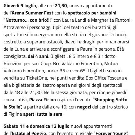
Giovedì 9 luglio
, alle ore
21,30
, nuovo appuntamento
dell’
Arena Summer Fest
con lo
spettacolo per bambini
“
Notturno... con brio!!!
” con Laura Landi e Margherita Fantoni.
Attraverso i personaggi tipici del teatro dei burattini, gli
spettatori si immergeranno nella storia del giovane Orlando,
costretto a superare ostacoli, diavoli e draghi per innamorarsi
della Luna e arrivare a sconfiggere la Paura in persona. Età
consigliata:
dai 4 anni
. Biglietti: € 5 intero e € 3 ridotto.
Riduzioni per soci Coop, Bcc Valdarno Fiorentino, Mutua
Valdarno Fiorentino, under 35 e over 65. I biglietti sono in
vendita su TicketOne, nei punti vendita Box Office Toscana e
alla biglietteria del teatro aperta nei giorni degli spettacoli
dalle 18 alle 21,30. Nella stessa giornata, per cinque giovedì
consecutivi,
Piazza Ficino
ospiterà l’evento “
Shopping Sotto
le Stelle
”, a partire dalle ore 19, con
negozi
del centro storico
di Figline
aperti tutta la sera
.
Sabato 11 e domenica 12 luglio
nuovi appuntamenti
dell’
Estate al Poggio
, con l'evento musicale “
Forever Young
”,