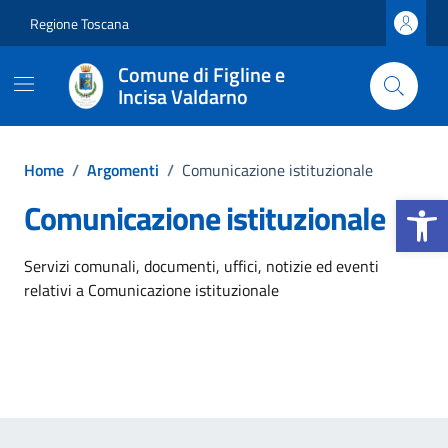
Vai ai contenuti
Vai al footer
Regione Toscana
Comune di Figline e
Incisa Valdarno
Home
/
Argomenti
/
Comunicazione istituzionale
Apri la b
Comunicazione istituzionale
Dettagli dell'argomento
Servizi comunali, documenti, uffici, notizie ed eventi
relativi a Comunicazione istituzionale