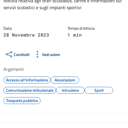
Dettagli della notizia
Notizia relativa agli orari scuolabus, tariffe e informazioni sui
servizi scolastici e sugli impianti sportivi
Data:
Tempo di lettura:
28 Novembre 2023
1 min
Condividi
Vedi azioni
Argomenti
Accesso all'informazione
Associazioni
Comunicazione istituzionale
Istruzione
Sport
Trasporto pubblico