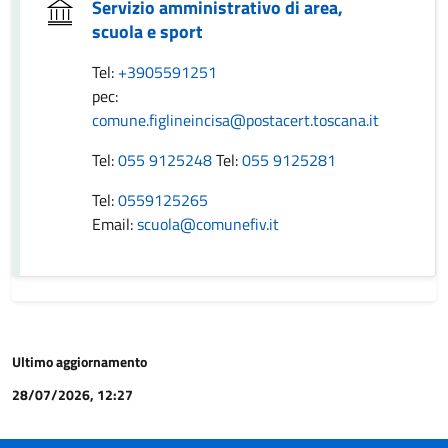
Servizio amministrativo di area,
scuola e sport
Tel:
+3905591251
pec:
comune.figlineincisa@postacert.toscana.it
Tel:
055 9125248
Tel:
055 9125281
Tel:
0559125265
Email:
scuola@comunefiv.it
Ultimo aggiornamento
28/07/2026, 12:27