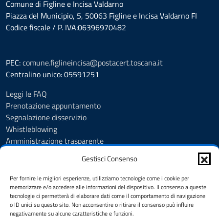
Comune di Figline e Incisa Valdarno
Piazza del Municipio, 5, 50063 Figline e Incisa Valdarno FI
Codice fiscale / P. IVA:06396970482
PEC:
comune.figlineincisa@postacert.toscana.it
Centralino unico: 05591251
Leggi le FAQ
Prenotazione appuntamento
Segnalazione disservizio
Whistleblowing
Amministrazione trasparente
Amministrazione trasparente fino al 29/10/2024
Gestisci Consenso
Nuovo Albo Pretorio
Albo Pretorio
Per fornire le migliori esperienze, utilizziamo tecnologie come i cookie per
Cookie Policy
memorizzare e/o accedere alle informazioni del dispositivo. Il consenso a queste
tecnologie ci permetterà di elaborare dati come il comportamento di navigazione
Informativa privacy
o ID unici su questo sito. Non acconsentire o ritirare il consenso può influire
Dichiarazione di accessibilità
negativamente su alcune caratteristiche e funzioni.