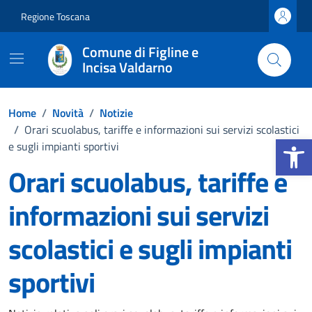
Vai ai contenuti
Vai al footer
Regione Toscana
Comune di Figline e
Incisa Valdarno
Home
/
Novità
/
Notizie
/
Orari scuolabus, tariffe e informazioni sui servizi scolastici
Apri la b
e sugli impianti sportivi
Orari scuolabus, tariffe e
informazioni sui servizi
scolastici e sugli impianti
sportivi