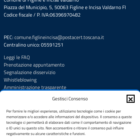
Piazza del Municipio, 5, 50063 Figline e Incisa Valdarno FI
Codice fiscale / P. IVA:06396970482
PEC:
comune.figlineincisa@postacert.toscana.it
Centralino unico: 05591251
Leggi le FAQ
Prenotazione appuntamento
Segnalazione disservizio
Whistleblowing
Amministrazione trasparente
Amministrazione trasparente fino al 29/10/2024
Gestisci Consenso
Nuovo Albo Pretorio
Albo Pretorio
Per fornire le migliori esperienze, utilizziamo tecnologie come i cookie per
Cookie Policy
memorizzare e/o accedere alle informazioni del dispositivo. Il consenso a queste
tecnologie ci permetterà di elaborare dati come il comportamento di navigazione
Informativa privacy
o ID unici su questo sito. Non acconsentire o ritirare il consenso può influire
Dichiarazione di accessibilità
negativamente su alcune caratteristiche e funzioni.
Note legali