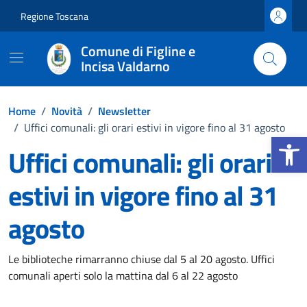
Vai ai contenuti
Vai al footer
Regione Toscana
Comune di Figline e
Incisa Valdarno
Home
/
Novità
/
Newsletter
/
Uffici comunali: gli orari estivi in vigore fino al 31 agosto
Apri la b
Uffici comunali: gli orari
estivi in vigore fino al 31
agosto
Dettagli della notizia
Le biblioteche rimarranno chiuse dal 5 al 20 agosto. Uffici
comunali aperti solo la mattina dal 6 al 22 agosto