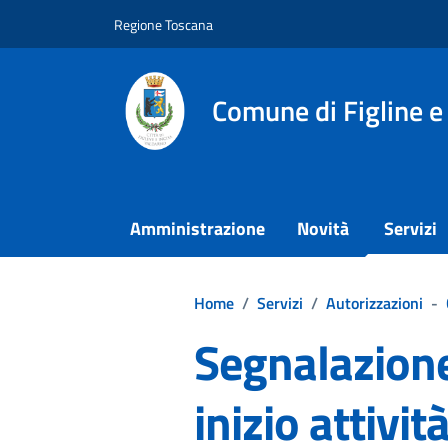
Vai ai contenuti
Vai al footer
Regione Toscana
Comune di Figline e
Amministrazione
Novità
Servizi
Home
/
Servizi
/
Autorizzazioni
-
Segnalazione 
inizio attivit