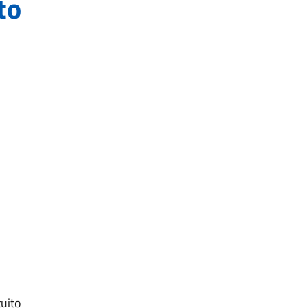
to
tuito