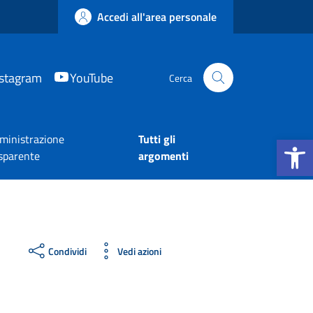
Accedi all'area personale
nstagram
YouTube
Cerca
Apri la b
inistrazione
Tutti gli
sparente
argomenti
Condividi
Vedi azioni